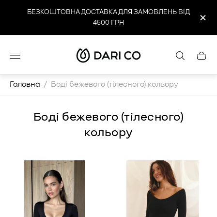
БЕЗКОШТОВНА ДОСТАВКА ДЛЯ ЗАМОВЛЕНЬ ВІД
4500 ГРН
Логотип
Cart
магазину"
drawe
Головна
/
Боді бежевого (тілесного) кольору
Боді бежевого (тілесного)
кольору