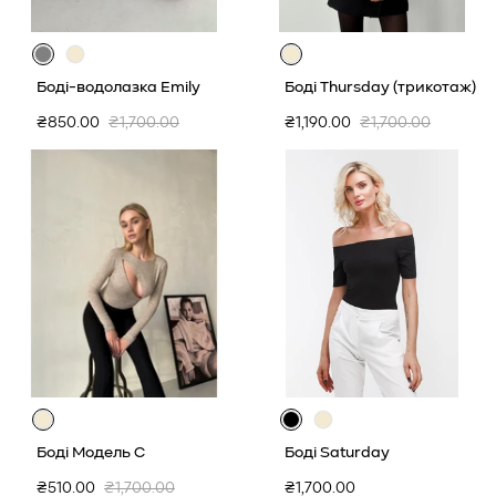
Боді-водолазка Emily
Боді Thursday (трикотаж)
Ціна
Звичайна
Ціна
Звичайна
₴850.00
₴1,700.00
₴1,190.00
₴1,700.00
продажу
ціна
продажу
ціна
Боді Модель С
Боді Saturday
Ціна
Звичайна
Звичайна
₴510.00
₴1,700.00
₴1,700.00