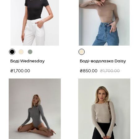
Товар
має
Боді Wednesday
Боді-водолазка Daisy
2
додаткових
Звичайна
Ціна
Звичайна
₴1,700.00
₴850.00
₴1,700.00
кольорів
ціна
продажу
ціна