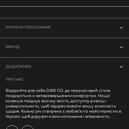
КОРИСНІ ПОСИЛАННЯ
Усі товари
БРЕНД
Боді
Про нас
Купальники
ДОДАТКОВО
Контакти
Кроп-топи
ПРО НАС
Часті запитання
Лонгсліви
Відкрийте для себе DARI CO, де позачасовий стиль
Політика доставки
поєднується з неперевершеним комфортом. Наша
Штани
колекція поєднує високу якість, доступну розкіш і
Політика приватності
універсальність, щоб підкреслювати вашу жіночність
щодня. Кожна річ створена з любов’ю та майстерністю в
Умови використання
Україні, щоб дарувати вам натхнення і впевненість.
Політика повернення та відшкодування