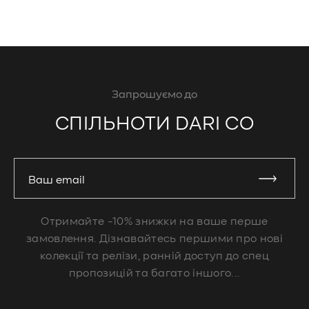
продажу
ціна
ціна
Запрошуємо до
СПІЛЬНОТИ DARI CO
Ваш email
Отримайте -10% знижки на ваше перше
замовлення. Дізнавайтесь першими про нові
колекції та релізи, ранній доступ до спец
пропозицій та багато іншого...