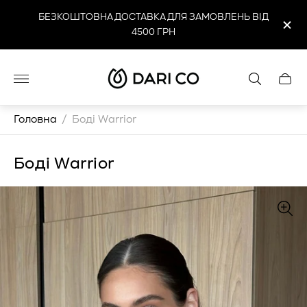
БЕЗКОШТОВНА ДОСТАВКА ДЛЯ ЗАМОВЛЕНЬ ВІД
4500 ГРН
Логотип
Cart
магазину"
drawe
Головна
/
Боді Warrior
Боді Warrior