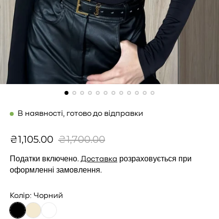
В наявності, готово до відправки
Ц
З
₴1,105.00
₴1,700.00
і
в
Податки включено.
розраховується при
Доставка
н
и
оформленні замовлення.
а
ч
п
а
Колір:
Чорний
р
й
о
н