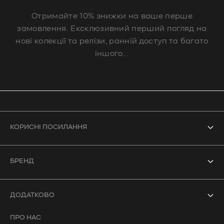
Отримайте 10% знижки на ваше перше
замовлення. Ексклюзивний перший погляд на
нові колекції та релізи, ранній доступ та багато
іншого...
КОРИСНІ ПОСИЛАННЯ
Усі товари
БРЕНД
Боді
Про нас
Купальники
ДОДАТКОВО
Контакти
Кроп-топи
ПРО НАС
Часті запитання