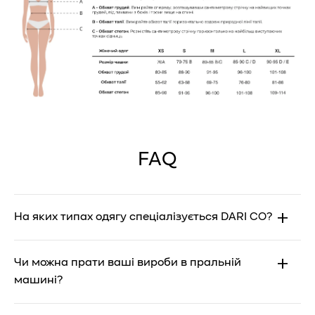
FAQ
На яких типах одягу спеціалізується DARI CO?
DARI CO спеціалізується на купальниках, боді, боді
Чи можна прати ваші вироби в пральній
з довгими рукавами, кроп-топах та облягаючих
машині?
речах, що підкреслюють вашу впевненість та
стиль.
Більшість наших виробів можна прати в пральній