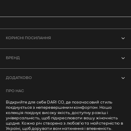
КОРИСНІ ПОСИЛАННЯ
Усі товари
БРЕНД
Боді
Про нас
Купальники
ДОДАТКОВО
Контакти
Кроп-топи
ПРО НАС
Часті запитання
Лонгсліви
Відкрийте для себе DARI CO, де позачасовий стиль
Політика доставки
поєднується з неперевершеним комфортом. Наша
Штани
колекція поєднує високу якість, доступну розкіш і
Політика приватності
універсальність, щоб підкреслювати вашу жіночність
щодня. Кожна річ створена з любов’ю та майстерністю в
Умови використання
Україні, щоб дарувати вам натхнення і впевненість.