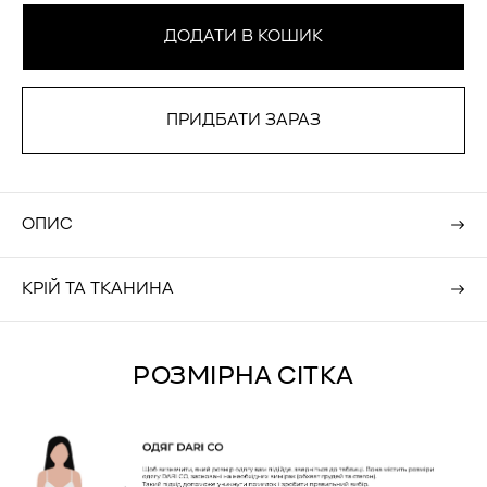
а
й
ДОДАТИ В КОШИК
BUY IT NOW
ОПИС
КРІЙ ТА ТКАНИНА
РОЗМІРНА СІТКА