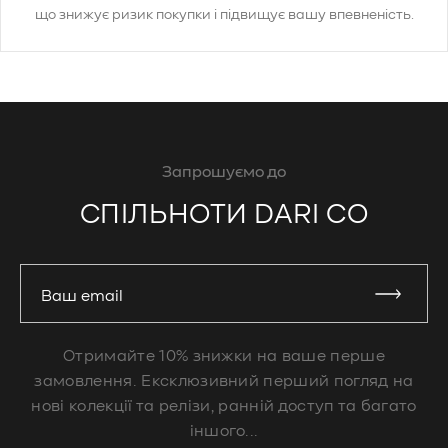
що знижує ризик покупки і підвищує вашу впевненість.
Запрошуємо до
СПІЛЬНОТИ DARI CO
Ваш email
Отримайте 10% знижки на ваше перше
замовлення. Ексклюзивний перший погляд на
нові колекції та релізи, ранній доступ та багато
іншого...