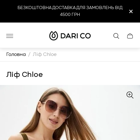
БЕЗКОШТОВНА ДОСТАВКА ДЛЯ ЗАМОВЛЕНЬ ВІД
4500 ГРН
Логотип
Cart
магазину"
drawe
Головна
/
Ліф Chloe
Ліф Chloe