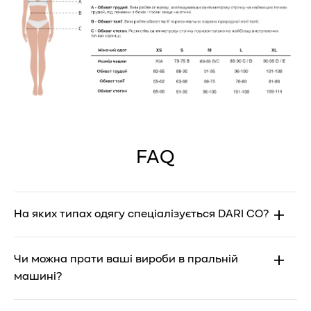
FAQ
На яких типах одягу спеціалізується DARI CO?
DARI CO спеціалізується на купальниках, боді, боді
Чи можна прати ваші вироби в пральній
з довгими рукавами, кроп-топах та облягаючих
машині?
речах, що підкреслюють вашу впевненість та
стиль.
Більшість наших виробів можна прати в пральній