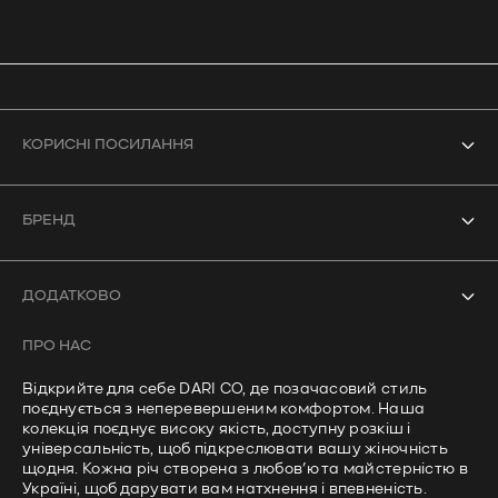
КОРИСНІ ПОСИЛАННЯ
Усі товари
БРЕНД
Боді
Про нас
Купальники
ДОДАТКОВО
Контакти
Кроп-топи
ПРО НАС
Часті запитання
Лонгсліви
Відкрийте для себе DARI CO, де позачасовий стиль
Політика доставки
поєднується з неперевершеним комфортом. Наша
Штани
колекція поєднує високу якість, доступну розкіш і
Політика приватності
універсальність, щоб підкреслювати вашу жіночність
щодня. Кожна річ створена з любов’ю та майстерністю в
Умови використання
Україні, щоб дарувати вам натхнення і впевненість.