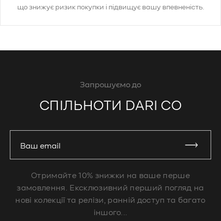
що знижує ризик покупки і підвищує вашу впевненість.
Запрошуємо до
СПІЛЬНОТИ DARI CO
Ваш email
Отримайте 10% знижки на ваше перше
замовлення. Ексклюзивний перший погляд на
нові колекції та релізи, ранній доступ та багато
іншого...