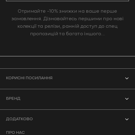
Отримайте -10% знижки на ваше перше
замовлення. Дізнавайтесь першими про нові
колекції та релізи, ранній доступ до спец
пропозицій та багато іншого...
КОРИСНІ ПОСИЛАННЯ
Усі товари
БРЕНД
Боді
Про нас
Купальники
ДОДАТКОВО
Контакти
Кроп-топи
ПРО НАС