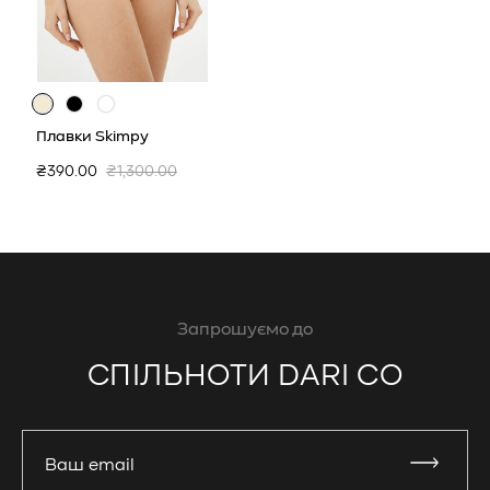
Плавки Skimpy
Ціна
Звичайна
₴390.00
₴1,300.00
продажу
ціна
Запрошуємо до
СПІЛЬНОТИ DARI CO
Ваш email