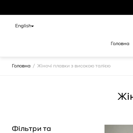
English
Головна
Головна
/
Жіночі плавки з високою талією
Жі
Фільтри та