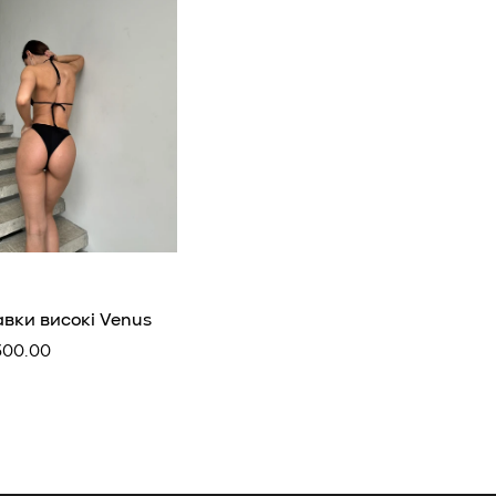
вки високі Venus
ичайна
300.00
а