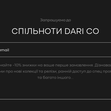
Запрошуємо до
СПІЛЬНОТИ DARI CO
email
майте -10% знижки на ваше перше замовлення. Дізнава
и про нові колекції та релізи, ранній доступ до спец про
та багато іншого...