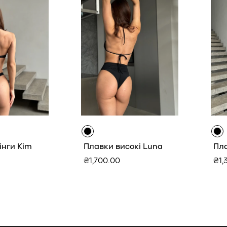
інги Kim
Плавки високі Luna
Пла
Звичайна
Зв
₴1,700.00
₴1,
ціна
цін