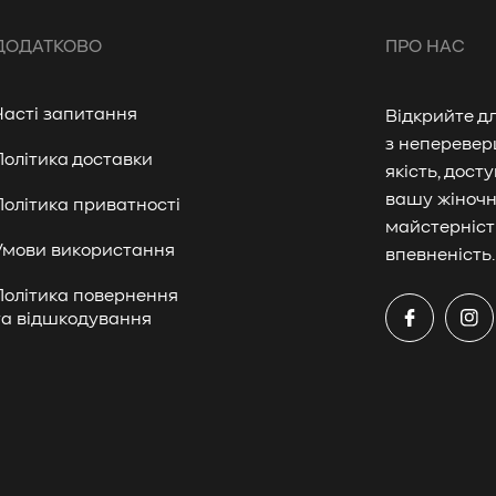
ДОДАТКОВО
ПРО НАС
Часті запитання
Відкрийте д
з неперевер
Політика доставки
якість, дост
вашу жіночн
Політика приватності
майстерніст
Умови використання
впевненість
Політика повернення
та відшкодування