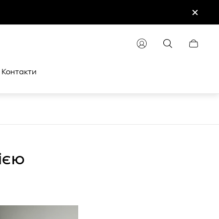
Cart
drawer.
Контакти
ією