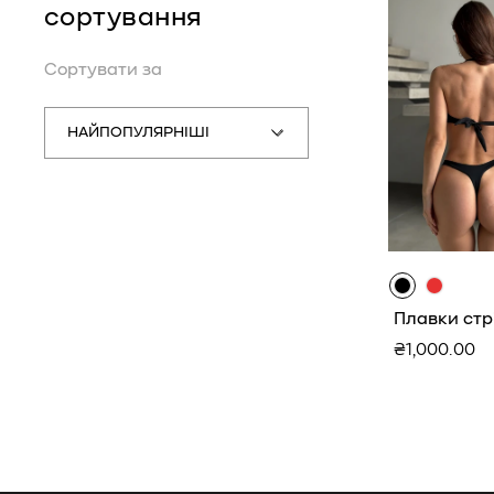
сортування
Сортувати за
Сортувати
за
Плавки стр
Звичайна
₴1,000.00
ціна