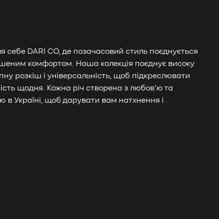
ля себе DARI CO, де позачасовий стиль поєднується
шеним комфортом. Наша колекція поєднує високу
упну розкіш і універсальність, щоб підкреслювати
ість щодня. Кожна річ створена з любов’ю та
ю в Україні, щоб дарувати вам натхнення і
.