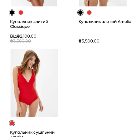
Купальник злитий
Купальник злитий Amelie
Classique
Ціна
Звичайна
Від₴2,100.00
продажу
ціна
Звичайна
₴3,500.00
₴3,500.00
ціна
Купальник суцільний