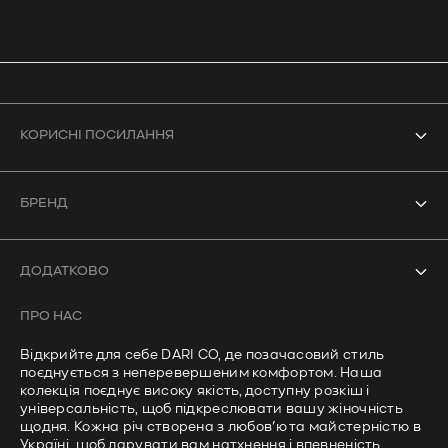
КОРИСНІ ПОСИЛАННЯ
Усі товари
БРЕНД
Боді
Про нас
Купальники
ДОДАТКОВО
Контакти
Кроп-топи
ПРО НАС
Часті запитання
Лонгсліви
Відкрийте для себе DARI CO, де позачасовий стиль
Політика доставки
поєднується з неперевершеним комфортом. Наша
Штани
колекція поєднує високу якість, доступну розкіш і
Політика приватності
універсальність, щоб підкреслювати вашу жіночність
щодня. Кожна річ створена з любов’ю та майстерністю в
Умови використання
Україні, щоб дарувати вам натхнення і впевненість.