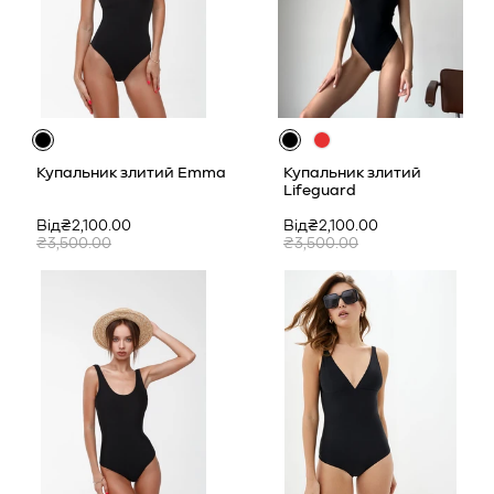
Купальник злитий Emma
Купальник злитий
Lifeguard
Ціна
Звичайна
Ціна
Звичайна
Від₴2,100.00
Від₴2,100.00
продажу
ціна
продажу
ціна
₴3,500.00
₴3,500.00