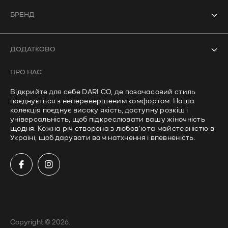
Усі товари
БРЕНД
Боді
Про нас
Купальники
ДОДАТКОВО
Контакти
Кроп-топи
ПРО НАС
Часті запитання
Лонгсліви
Відкрийте для себе DARI CO, де позачасовий стиль
Політика доставки
поєднується з неперевершеним комфортом. Наша
Штани
колекція поєднує високу якість, доступну розкіш і
Політика приватності
універсальність, щоб підкреслювати вашу жіночність
щодня. Кожна річ створена з любов’ю та майстерністю в
Умови використання
Україні, щоб дарувати вам натхнення і впевненість.
Політика повернення та відшкодування
Copyright © 2026.