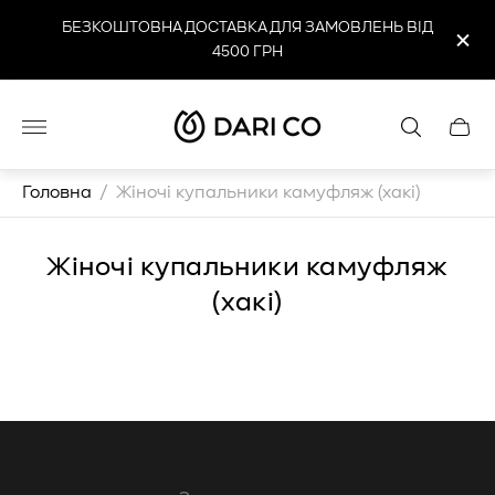
БЕЗКОШТОВНА ДОСТАВКА ДЛЯ ЗАМОВЛЕНЬ ВІД
4500 ГРН
Логотип
Cart
магазину"
drawe
Головна
/
Жіночі купальники камуфляж (хакі)
Жіночі купальники камуфляж
(хакі)