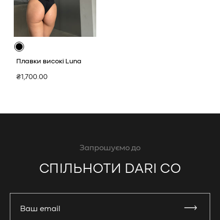
Плавки високі Luna
Звичайна
₴1,700.00
ціна
Запрошуємо до
СПІЛЬНОТИ DARI CO
Ваш email