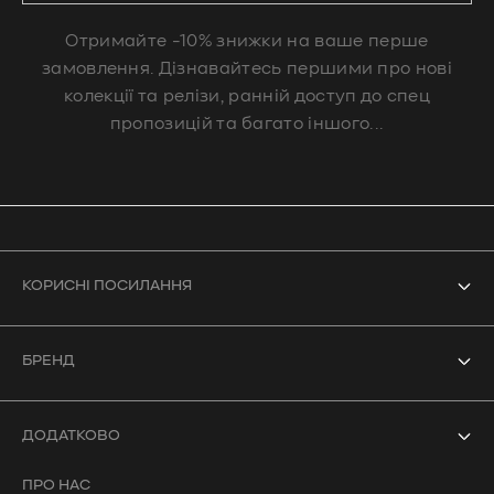
Отримайте -10% знижки на ваше перше
замовлення. Дізнавайтесь першими про нові
колекції та релізи, ранній доступ до спец
пропозицій та багато іншого...
КОРИСНІ ПОСИЛАННЯ
Усі товари
БРЕНД
Боді
Про нас
Купальники
ДОДАТКОВО
Контакти
Кроп-топи
ПРО НАС