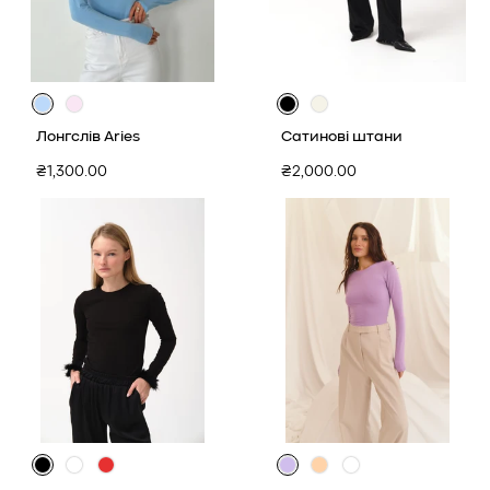
Лонгслів Aries
Сатинові штани
Звичайна
Звичайна
₴1,300.00
₴2,000.00
ціна
ціна
Товар
Товар