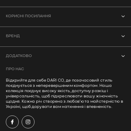
КОРИСНІ ПОСИЛАННЯ
Усі товари
БРЕНД
Боді
Про нас
Купальники
ДОДАТКОВО
Контакти
Кроп-топи
ПРО НАС
Часті запитання
Лонгсліви
Відкрийте для себе DARI CO, де позачасовий стиль
Політика доставки
поєднується з неперевершеним комфортом. Наша
Штани
колекція поєднує високу якість, доступну розкіш і
Політика приватності
універсальність, щоб підкреслювати вашу жіночність
щодня. Кожна річ створена з любов’ю та майстерністю в
Умови використання
Україні, щоб дарувати вам натхнення і впевненість.
Політика повернення та відшкодування