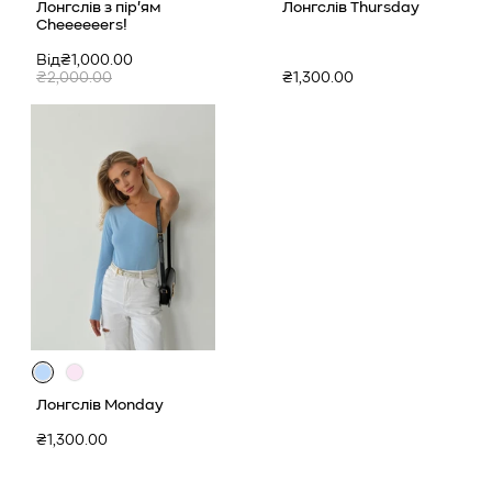
має
має
Лонгслів з пір'ям
Лонгслів Thursday
1
3
Cheeeeeers!
додатковий
додаткових
колір
кольорів
Ціна
Звичайна
Від₴1,000.00
продажу
ціна
Звичайна
₴2,000.00
₴1,300.00
ціна
Лонгслів Monday
Звичайна
₴1,300.00
ціна