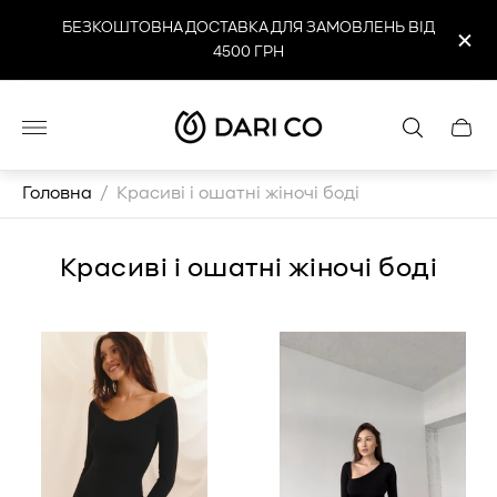
БЕЗКОШТОВНА ДОСТАВКА ДЛЯ ЗАМОВЛЕНЬ ВІД
4500 ГРН
Логотип
Cart
магазину"
drawe
Головна
/
Красиві і ошатні жіночі боді
Красиві і ошатні жіночі боді