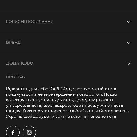
КОРИСНІ ПОСИЛАННЯ
Усі товари
БРЕНД
Боді
Про нас
Купальники
ДОДАТКОВО
Контакти
Кроп-топи
ПРО НАС
Часті запитання
Лонгсліви
Відкрийте для себе DARI CO, де позачасовий стиль
Політика доставки
поєднується з неперевершеним комфортом. Наша
Штани
колекція поєднує високу якість, доступну розкіш і
Політика приватності
універсальність, щоб підкреслювати вашу жіночність
щодня. Кожна річ створена з любов’ю та майстерністю в
Умови використання
Україні, щоб дарувати вам натхнення і впевненість.
Політика повернення та відшкодування