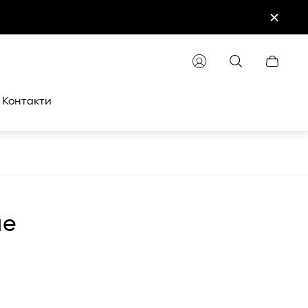
Cart
drawer.
Контакти
че