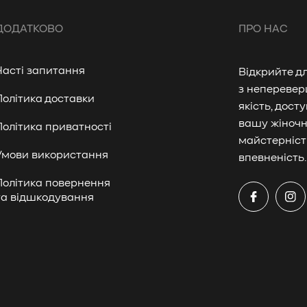
ДОДАТКОВО
ПРО НАС
Часті запитання
Відкрийте д
з неперевер
Політика доставки
якість, дост
вашу жіночн
Політика приватності
майстерніст
Умови використання
впевненість
Політика повернення
та відшкодування