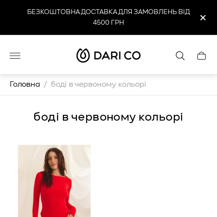
БЕЗКОШТОВНА ДОСТАВКА ДЛЯ ЗАМОВЛЕНЬ ВІД
4500 ГРН
Логотип
Cart
магазину"
drawe
Головна
/
боді в червоному кольорі
боді в червоному кольорі