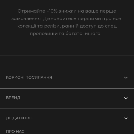
Отримайте -10% знижки на ваше перше
замовлення. Дізнавайтесь першими про нові
колекції та релізи, ранній доступ до спец
пропозицій та багато іншого...
КОРИСНІ ПОСИЛАННЯ
Усі товари
БРЕНД
Боді
Про нас
Купальники
ДОДАТКОВО
Контакти
Кроп-топи
ПРО НАС