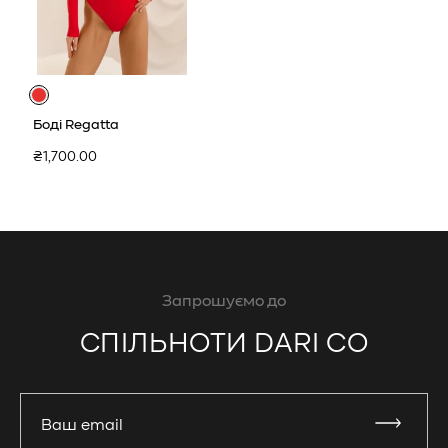
Боді Regatta
Звичайна
₴1,700.00
ціна
Запрошуємо до
СПІЛЬНОТИ DARI CO
Ваш email