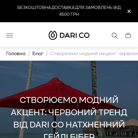
БЕЗКОШТОВНА ДОСТАВКА ДЛЯ ЗАМОВЛЕНЬ ВІД
4500 ГРН
Логотип
Cart
магазину"
drawe
Головна
/
Блог
/
Створюємо модний акцент: червоний
СТВОРЮЄМО МОДНИЙ
АКЦЕНТ: ЧЕРВОНИЙ ТРЕНД
ВІД DARI CO НАТХНЕННИЙ
ГЕЙЛІ БІБЕР