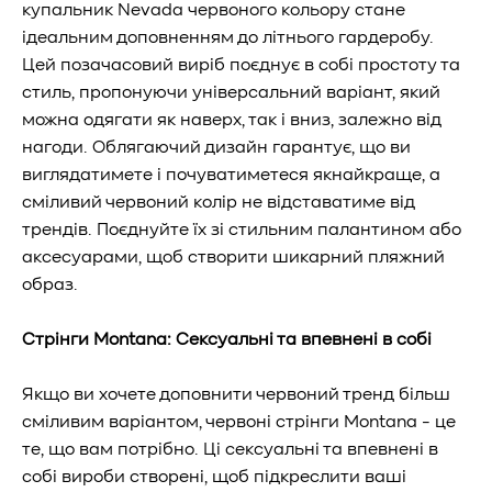
купальник Nevada червоного кольору стане
ідеальним доповненням до літнього гардеробу.
Цей позачасовий виріб поєднує в собі простоту та
стиль, пропонуючи універсальний варіант, який
можна одягати як наверх, так і вниз, залежно від
нагоди. Облягаючий дизайн гарантує, що ви
виглядатимете і почуватиметеся якнайкраще, а
сміливий червоний колір не відставатиме від
трендів. Поєднуйте їх зі стильним палантином або
аксесуарами, щоб створити шикарний пляжний
образ.
Стрінги Montana: Сексуальні та впевнені в собі
Якщо ви хочете доповнити червоний тренд більш
сміливим варіантом, червоні стрінги Montana - це
те, що вам потрібно. Ці сексуальні та впевнені в
собі вироби створені, щоб підкреслити ваші