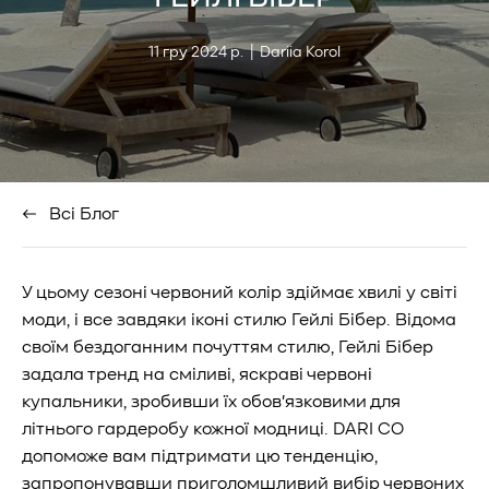
Стаття
Автор
11 гру 2024 р.
|
Dariia Korol
опублікована
статті:
за
посиланням:
Всі Блог
У цьому сезоні червоний колір здіймає хвилі у світі
моди, і все завдяки іконі стилю Гейлі Бібер. Відома
своїм бездоганним почуттям стилю, Гейлі Бібер
задала тренд на сміливі, яскраві червоні
купальники, зробивши їх обов'язковими для
літнього гардеробу кожної модниці. DARI CO
допоможе вам підтримати цю тенденцію,
запропонувавши приголомшливий вибір червоних