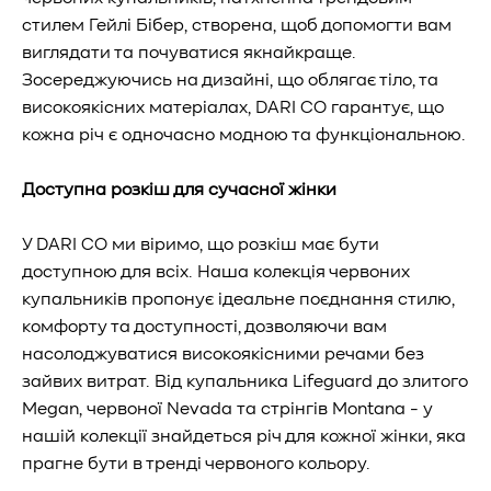
стилем Гейлі Бібер, створена, щоб допомогти вам
виглядати та почуватися якнайкраще.
Зосереджуючись на дизайні, що облягає тіло, та
високоякісних матеріалах, DARI CO гарантує, що
кожна річ є одночасно модною та функціональною.
Доступна розкіш для сучасної жінки
У DARI CO ми віримо, що розкіш має бути
доступною для всіх. Наша колекція червоних
купальників пропонує ідеальне поєднання стилю,
комфорту та доступності, дозволяючи вам
насолоджуватися високоякісними речами без
зайвих витрат. Від купальника Lifeguard до злитого
Megan, червоної Nevada та стрінгів Montana - у
нашій колекції знайдеться річ для кожної жінки, яка
прагне бути в тренді червоного кольору.