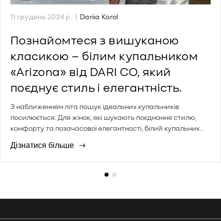
С
А
11 грудень 2024 р.
Dariia Korol
т
в
а
т
Познайомтеся з вишуканою
т
о
класикою – білим купальником
т
р
«Arizona» від DARI CO, який
я
с
о
т
поєднує стиль і елегантність.
п
а
у
т
З наближенням літа пошук ідеальних купальників
б
т
посилюється. Для жінок, які шукають поєднання стилю,
л
і
комфорту та позачасової елегантності, білий купальник
і
:
«Arizona» від DARI CO - ідеальний вибір. Цей
Дізнатися більше
к
приголомшливий виріб створений, щоб підкреслити вашу
о
природну красу, пропонуючи як високу якість
в
виготовлення, так і облягаючий крій, яким славиться DARI
а
CO.Неперевершений стиль та комфортРинок жіночих
н
купальників переповнений різноманітними варіантами,
а
але купальник «Arizona» виділяється своїм витонченим,
з
мінімалістичним дизайном. Виготовлений з високоякісних