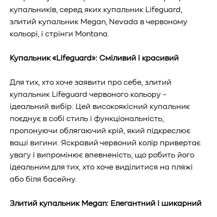
купальників, серед яких купальник Lifeguard,
злитий купальник Megan, Nevada в червоному
кольорі, і стрінги Montana.
Купальник «Lifeguard»: Сміливий і красивий
Для тих, хто хоче заявити про себе, злитий
купальник Lifeguard червоного кольору -
ідеальний вибір. Цей високоякісний купальник
поєднує в собі стиль і функціональність,
пропонуючи облягаючий крій, який підкреслює
ваші вигини. Яскравий червоний колір привертає
увагу і випромінює впевненість, що робить його
ідеальним для тих, хто хоче виділитися на пляжі
або біля басейну.
Злитий купальник Megan: Елегантний і шикарний