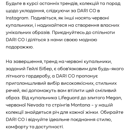
Будьте в курсі останніх трендів, колекцій та порад
щодо укладання, слідкуючи за DARI CO в
Instagram. Подивіться, як інші носять червоні
купальники, і надихайтеся на створення власних
унікальних образів. Приєднуйтесь до спільноти
DARI CO і діліться з нами своєю модною
подорожжю.
На завершення, тренд на червоні купальники,
заданий Гейлі Бібер, є обов'язковим для будь-якого
літнього гардеробу, а DARI CO пропонує
приголомшливий вибір високоякісних, стильних
речей, які допоможуть вам втілити цей сміливий
образ. Від купальника Lifeguard до злитого Megan,
червоної Nevada та стрінгів Montana - у нашій
колекції знайдеться річ для кожної жінки. Обирайте
DARI CO і відчуйте ідеальне поєднання стилю,
комфорту та доступності.