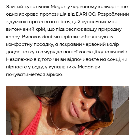
Злитий купальник Megan у червоному кольорі - ще
одна яскрава пропозиція від DARI CO. Розроблений
з думкою про елегантність, цей купальник має
витончений крій, що підкреслює вашу природну
красу. Високоякісні матеріали забезпечують
комфортну посадку, а яскравий червоний колір
додає нотку гламуру до вашої колекції купальників.
Незалежно від того, чи ви відпочиваєте на сонці, чи
пірнаєте у воду, у купальнику Megan ви
почуватиметеся зіркою.